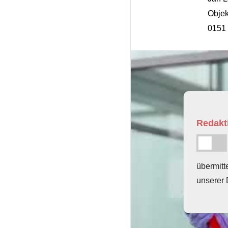
Objek
0151 
Redakti
übermitt
unserer 