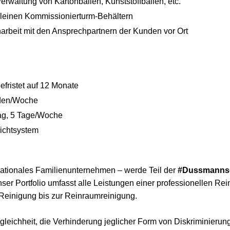
waltung von Kartonballen, Kunststoffballen, etc.
kleinen Kommissionierturm-Behältern
beit mit den Ansprechpartnern der Kunden vor Ort
efristet auf 12 Monate
unden/Woche
tag, 5 Tage/Woche
ichtsystem
nationales Familienunternehmen – werde Teil der
#Dussmanns
ser Portfolio umfasst alle Leistungen einer professionellen Re
Reinigung bis zur Reinraumreinigung.
gleichheit, die Verhinderung jeglicher Form von Diskriminierun