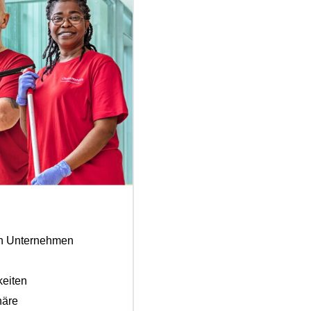
ten Unternehmen
keiten
häre