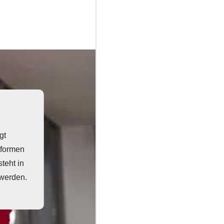
gt
tformen
teht in
 werden.