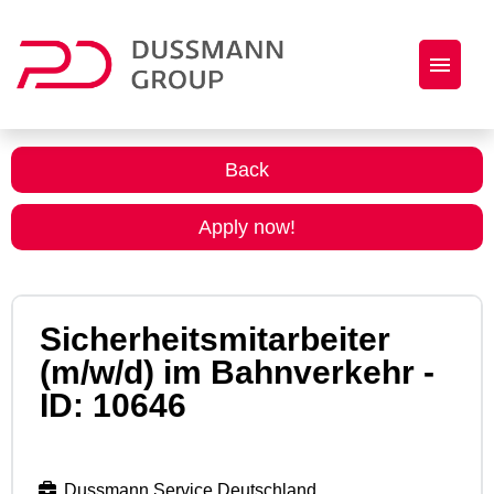
Job offers
Back
Open Application
Apply now!
About us
Sicherheitsmitarbeiter
(m/w/d) im Bahnverkehr -
ID: 10646
Dussmann Service Deutschland