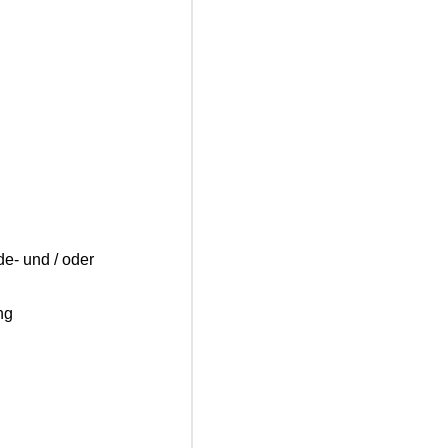
e- und / oder
ng