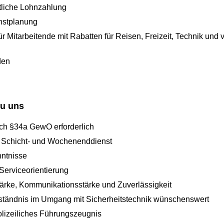
tliche Lohnzahlung
nstplanung
ür Mitarbeitende mit Rabatten für Reisen, Freizeit, Technik und
den
du uns
ach §34a GewO erforderlich
m Schicht- und Wochenenddienst
ntnisse
Serviceorientierung
ärke, Kommunikationsstärke und Zuverlässigkeit
ständnis im Umgang mit Sicherheitstechnik wünschenswert
olizeiliches Führungszeugnis