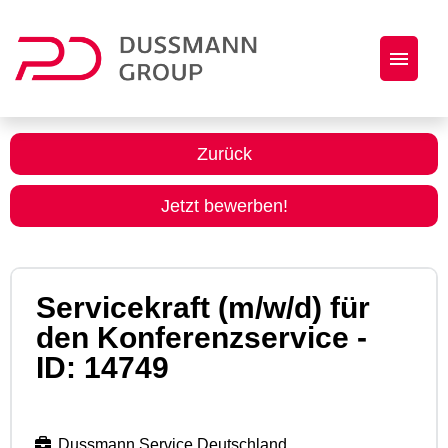
Jobs
Zurück
Initiativbewerbung
Jetzt bewerben!
Dussmann Group als Arbeitgeber
Servicekraft (m/w/d) für
den Konferenzservice -
ID: 14749
Dussmann Service Deutschland