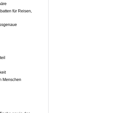
häre
batten für Reisen,
assgenaue
eil
keit
ren Menschen