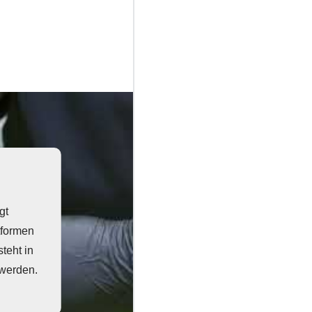
gt
tformen
teht in
 werden.