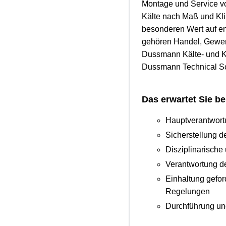
Montage und Service vo
Kälte nach Maß und Kl
besonderen Wert auf e
gehören Handel, Gewerb
Dussmann Kälte- und K
Dussmann Technical So
Das erwartet Sie be
Hauptverantwort
Sicherstellung d
Disziplinarische 
Verantwortung d
Einhaltung geford
Regelungen
Durchführung und