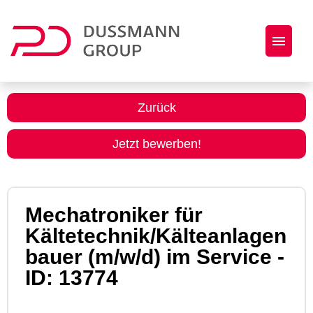
Jobs
Zurück
Initiativbewerbung
Jetzt bewerben!
Dussmann Group als Arbeitgeber
Mechatroniker für
Kältetechnik/Kälteanlagen
bauer (m/w/d) im Service -
ID: 13774