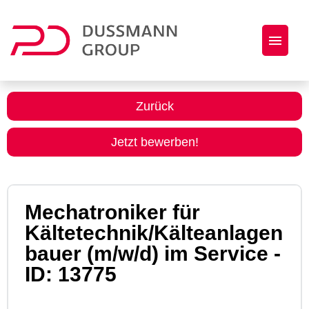
Jobs
Zurück
Initiativbewerbung
Jetzt bewerben!
Dussmann Group als Arbeitgeber
Mechatroniker für
Kältetechnik/Kälteanlagen
bauer (m/w/d) im Service -
ID: 13775