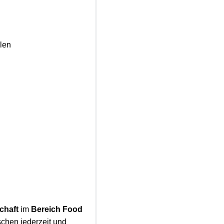
len
chaft
im
Bereich Food
schen jederzeit und