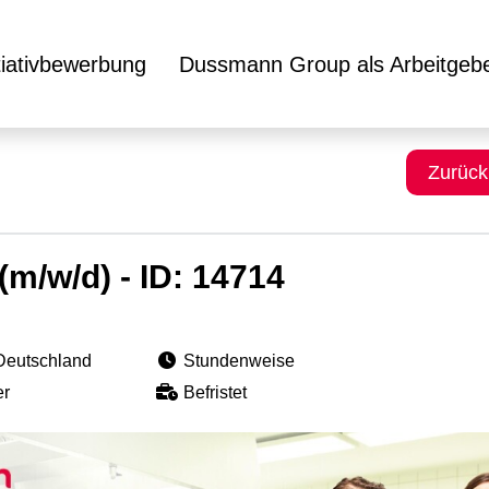
itiativbewerbung
Dussmann Group als Arbeitgeb
Zurück
(m/w/d) - ID: 14714
Deutschland
Stundenweise
er
Befristet