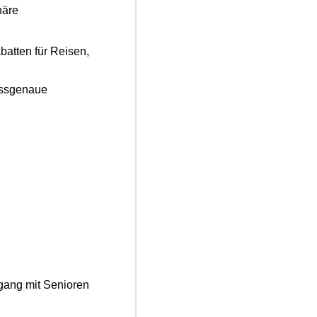
häre
batten für Reisen,
assgenaue
gang mit Senioren