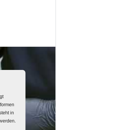
gt
tformen
teht in
 werden.