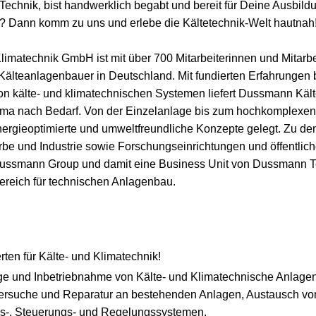
 Technik, bist handwerklich begabt und bereit für Deine Ausbil
d)? Dann komm zu uns und erlebe die Kältetechnik-Welt hautnah
imatechnik GmbH ist mit über 700 Mitarbeiterinnen und Mitarbe
Kälteanlagenbauer in Deutschland. Mit fundierten Erfahrungen b
n kälte- und klimatechnischen Systemen liefert Dussmann Kält
ima nach Bedarf. Von der Einzelanlage bis zum hochkomplexen
nergieoptimierte und umweltfreundliche Konzepte gelegt. Zu 
 und Industrie sowie Forschungseinrichtungen und öffentliche I
ussmann Group und damit eine Business Unit von Dussmann Te
ereich für technischen Anlagenbau.
en für Kälte- und Klimatechnik!
e und Inbetriebnahme von Kälte- und Klimatechnische Anlagen,
hlersuche und Reparatur an bestehenden Anlagen, Austausch vo
-, Steuerungs- und Regelungssystemen.