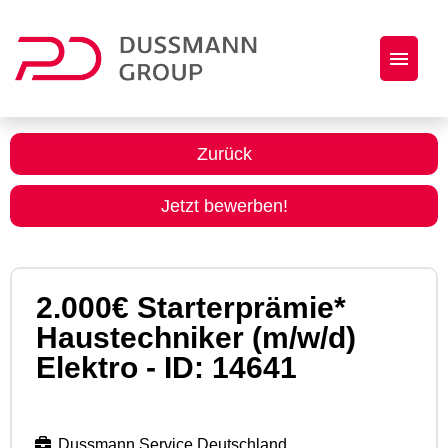
Jobs
Zurück
Initiativbewerbung
Jetzt bewerben!
Dussmann Group als Arbeitgeber
2.000€ Starterprämie*
Haustechniker (m/w/d)
Elektro - ID: 14641
Dussmann Service Deutschland